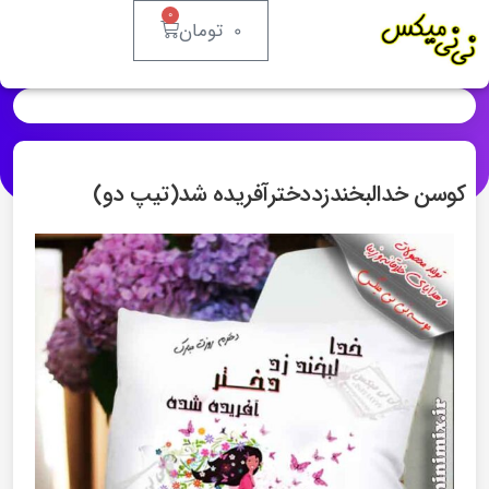
۰
۰
تومان
کوسن خدالبخندزددخترآفریده شد(تیپ دو)