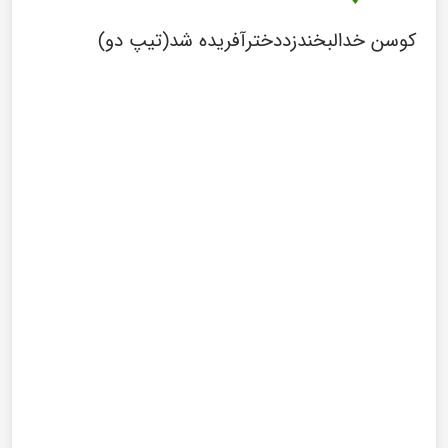
کوسن خدالبخندزددخترآفریده شد(تیپ دو)