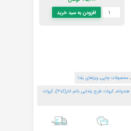
افزودن به سبد خرید
محصولات چاپی
,
ویژهای یلدا
هندوانه
,
کروات طرح یلدایی باتم انار(کد۳)
,
کروات