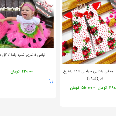
لباس فانتزی شب یلدا / گل س
 صدفی یلدایی طراحی شده باطرح
۴۲۰,۰۰۰
تومان
انار(کد۲۸)
۳۹۰,
تومان
۵۱۰,۰۰۰
تومان
–