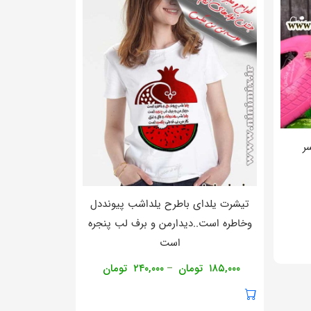
ر
تیشرت یلدای باطرح یلداشب پیونددل
وخاطره است..دیدارمن و برف لب پنجره
است
۱۸۵,۰۰۰
تومان
۲۴۰,۰۰۰
تومان
–