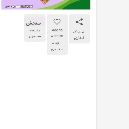
سنجش
Add to
مقایسه
اشـتراک
wishlist
محصول
گـذاری
عـلاقـه
مـنــدی