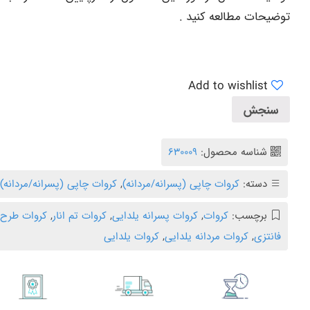
توضیحات مطالعه کنید .
Add to wishlist
سنجش
شناسه محصول:
630009
دسته:
کروات چاپی (پسرانه/مردانه)
,
کروات چاپی (پسرانه/مردانه)
,
برچسب:
کروات
,
کروات پسرانه یلدایی
,
کروات تم انار
,
کروات طرح 
فانتزی
,
کروات مردانه یلدایی
,
کروات یلدایی