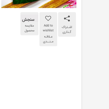
سنجش
Add to
مقایسه
اشـتراک
wishlist
محصول
گـذاری
عـلاقـه
مـنــدی