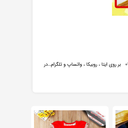
بر روی ایتا ، روبیکا ، واتساپ و تلگرام…در