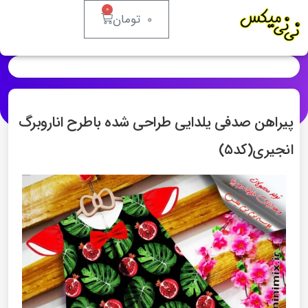
۰
۰
تومان
پیراهن صدفی یلدایی طراحی شده باطرح اناروبرگ
انجیری(کد۵)