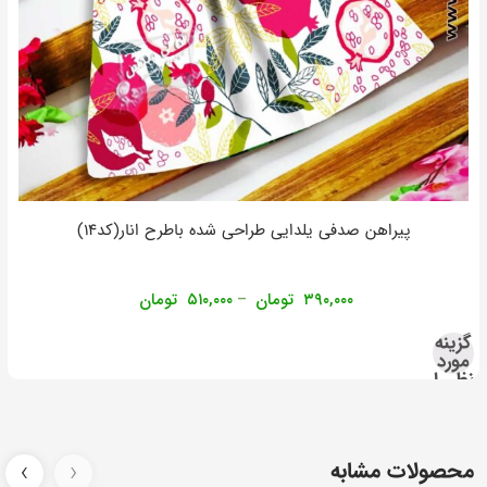
پیراهن صدفی یلدایی طراحی شده باطرح انار(کد۱۴)
۳۹۰,۰۰۰
تومان
۵۱۰,۰۰۰
تومان
–
گزینه
مورد
نظر را
انتخاب
کنید
محصولات مشابه
‹
›