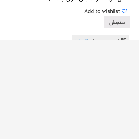
Add to wishlist
سنجش
شناسه محصول:
570024
دسته:
پیراهن خوشگل تمام چاپ (تیپ ۱)
,
پیراهن خوشگل تمام چ
برچسب:
پیراهن
,
پیراهن چاپی یلدایی
,
پیراهن دخترانه
,
پیراهن 
خاص
,
لباس تولد دخترانه
,
لباس دخترانه
,
مزون لباس کودک
,
موسسه 
تحویل فوری
پرداخت در محل
ضمانت اصالت کالا