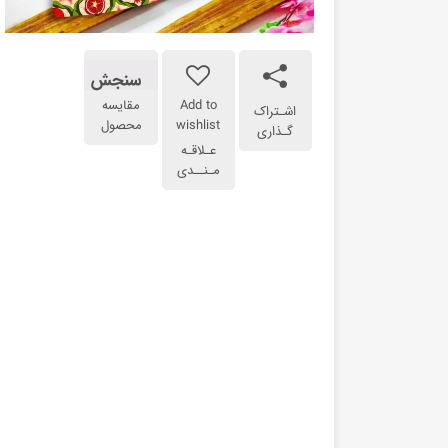
سنجش
Add to
مقایسه
اشـتراک
wishlist
محصول
گـذاری
عـلاقـه
مـنــدی