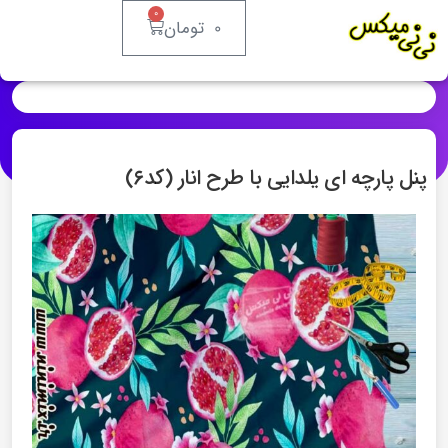
۰
۰
تومان
پنل پارچه ای یلدایی با طرح انار (کد۶)