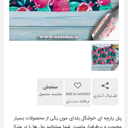
سنجش
Add to wishlist
مقایسه محصول
اشـتراک گـذاری
عـلاقـه مـنــدی
پنل پارچه ای خوشگل یلدای مون یکی از محصولات بسیار
محبوب و پرطرفدار ماست. شما میتوانید پنل ها را در متراژ