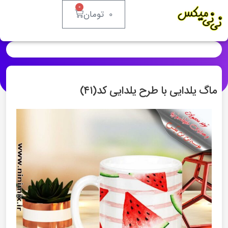
۰
۰
تومان
ماگ یلدایی با طرح یلدایی کد(۴۱)