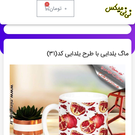
۰
۰
تومان
ماگ یلدایی با طرح یلدایی کد(۳۱)