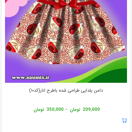
دامن یلدایی طراحی شده باطرح انار(کد10)
209,000
تومان
350,000
تومان
–