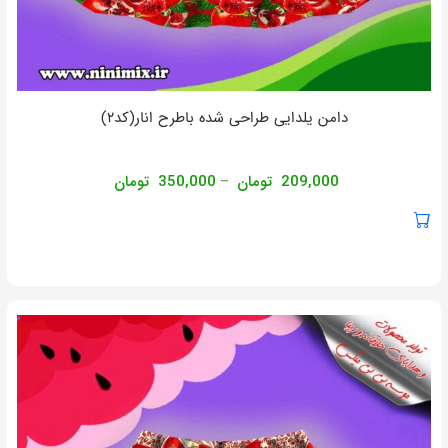
دامن یلدایی طراحی شده باطرح انار(کد2)
209,000
تومان
350,000
تومان
–