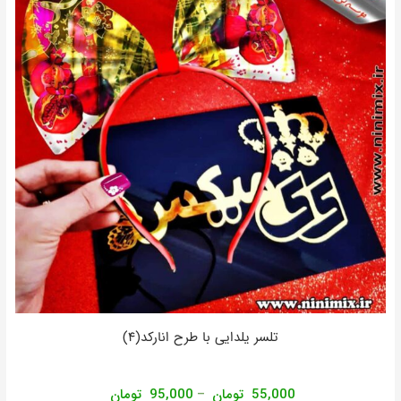
تلسر یلدایی با طرح انارکد(4)
55,000
تومان
95,000
تومان
–