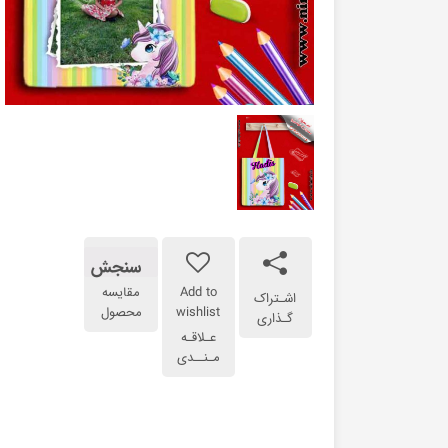
سنجش
Add to
مقایسه
اشـتراک
wishlist
محصول
گـذاری
عـلاقـه
مـنــدی