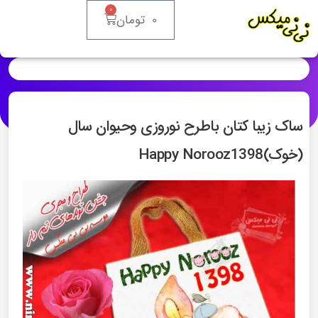
۰
۰
تومان
ساک زیبا کتان باطرح نوروزی وحیوان سال
(خوک)Happy Norooz1398