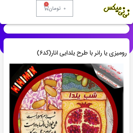
۰
۰
تومان
رومیزی یا رانر با طرح یلدایی انار(کد۶)