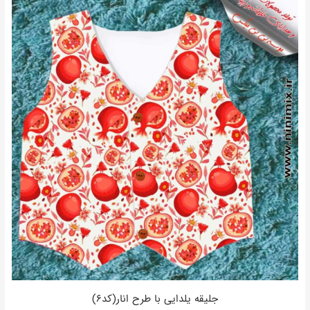
جلیقه یلدایی با طرح انار(کد۶)