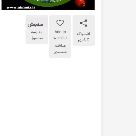
سنجش
Add to
مقایسه
اشـتراک
wishlist
محصول
گـذاری
عـلاقـه
مـنــدی