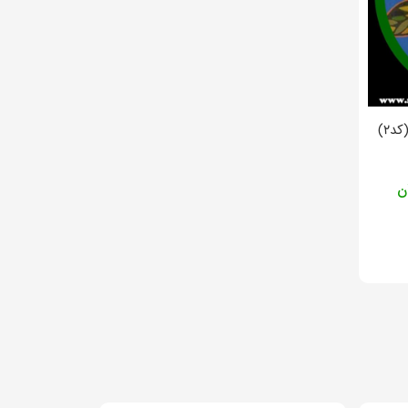
د۲)
ن