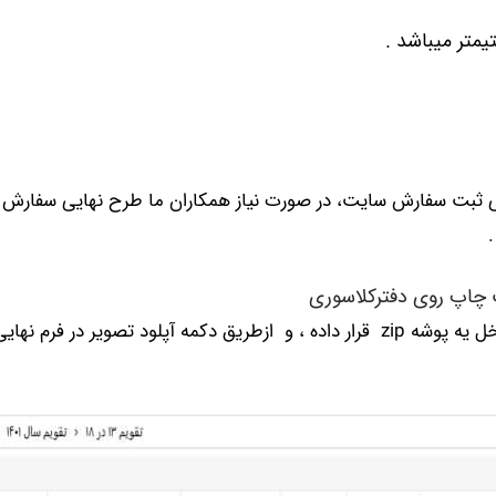
ی ثبت سفارش سایت، در صورت نیاز همکاران ما طرح نهایی سفارش شم
چاپ روی دفترکلاسوری
عکسهارابه ترتیب 1-2-3-….. نامگذاری کنید و داخل یه پوشه zip قرار داده ، و ازطریق