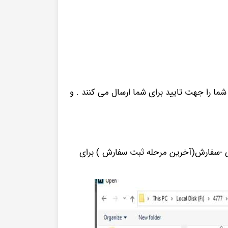
ا را جهت تایید برای شما ارسال می کنند . و
 دکمه آپلود تصویر در فرم نهایی -سفارش(آخرین مرحله ثبت سفارش ) برای