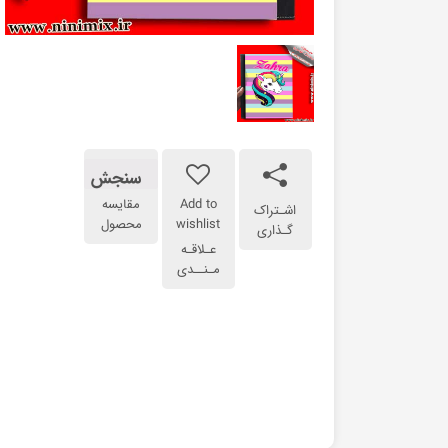
سنجش
Add to
مقایسه
اشـتراک
wishlist
محصول
گـذاری
عـلاقـه
مـنــدی