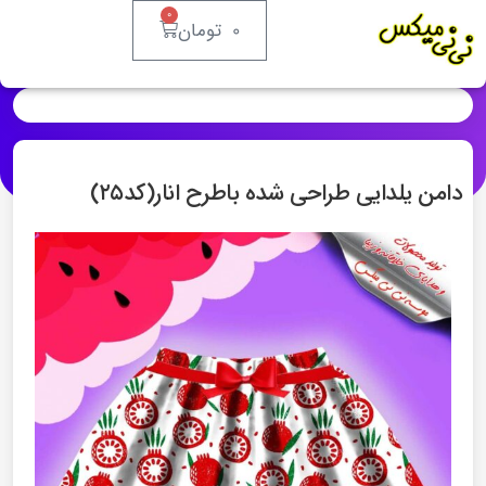
۰
۰
تومان
دامن یلدایی طراحی شده باطرح انار(کد۲۵)