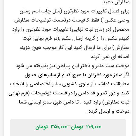
سفارش دهید
برای اعمال تغییرات مورد نظرتون (مثل چاپ اسم ومتن
وحتی عکس ) فقط کافیست درقسمت توضیحات سفارش
محصول (در زمان ثبت نهایی) تغییرات مورد نظرتون را وارد
کنیدو عکس را از گزینه ارسال عکس(در فرم نهایی ثبت
سفارش) برای ما ارسال کنید این کار موجب هیچ هزینه
اضافه ای نمی گردد
دوخت ست مادر و دختر این پیراهن نیز پذیرفته می شود
اگر سایز مورد نظرتان با هیچ کدام از سایزهای جدول
مطابقتت نداشت از منوی کشویی سایز اختصاصی را انتخاب
کنید و دور کمر و قد دامن را در قسمت توضیحات (فرم نهایی
ثبت سفارش) وارد کنید . تا دامن طبق سایز ارسالی شما
دوخت و ارسال گردد .
–
۲۰۹,۰۰۰
تومان
۳۵۰,۰۰۰
تومان