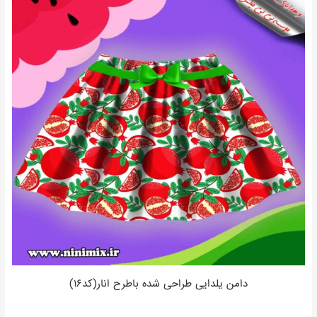
دامن یلدایی طراحی شده باطرح انار(کد۱۶)