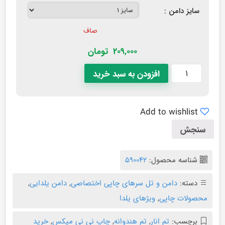
سایز دامن :
صاف
209,000
تومان
افزودن به سبد خرید
Add to wishlist
سنجش
شناسه محصول:
590042
دسته:
دامن و تل سرهای چاپی اختصاصی
,
دامن یلدایی
,
محصولات چاپی
,
ویژهای یلدا
برچسب:
تم انار
,
تم هندوانه
,
چاپ نی نی میکس
,
خرید