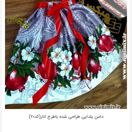
دامن یلدایی طراحی شده باطرح انار(کد۲۰)