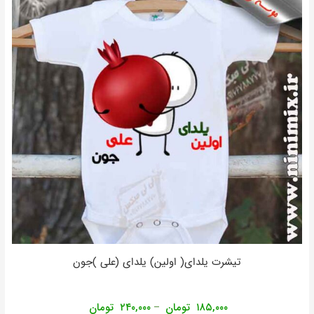
تیشرت یلدای( اولین) یلدای (علی )جون
۱۸۵,۰۰۰
تومان
۲۴۰,۰۰۰
تومان
–