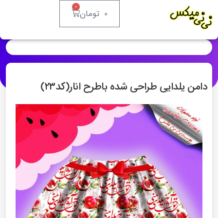
۰
۰
تومان
دامن یلدایی طراحی شده باطرح انار(کد۲۳)