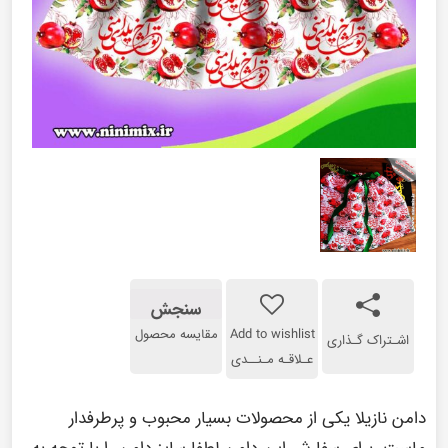
سنجش
Add to wishlist
مقایسه محصول
اشـتراک گـذاری
عـلاقـه مـنــدی
دامن نازیلا یکی از محصولات بسیار محبوب و پرطرفدار
ماست. برای سفارش این دامن لطفا سایز دامن را با توجه به