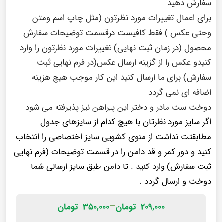
سفارش دهید
برای اعمال تغییرات مورد نظرتون (مثل چاپ اسم ومتن
وحتی عکس ) فقط کافیست درقسمت توضیحات سفارش
محصول (در زمان ثبت نهایی) تغییرات مورد نظرتون را وارد
کنیدو عکس را از گزینه ارسال عکس(در فرم نهایی ثبت
سفارش) برای ما ارسال کنید این کار موجب هیچ هزینه
اضافه ای نمی گردد
دوخت ست مادر و دختر این پیراهن نیز پذیرفته می شود
اگر سایز مورد نظرتان با هیچ کدام از سایزهای جدول
مطابقتت نداشت از منوی کشویی سایز اختصاصی را انتخاب
کنید و دور کمر و قد دامن را در قسمت توضیحات (فرم نهایی
ثبت سفارش) وارد کنید . تا دامن طبق سایز ارسالی شما
دوخت و ارسال گردد .
–
۲۰۹,۰۰۰
تومان
۳۵۰,۰۰۰
تومان