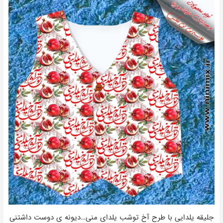
جلیقه یلدایی با طرح آخ توشب یلدای منی…دیونه ی دوست داشتنی