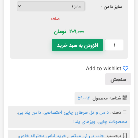
سایز دامن :
صاف
209,000
تومان
افزودن به سبد خرید
Add to wishlist
سنجش
شناسه محصول:
590014
دسته:
دامن و تل سرهای چاپی اختصاصی
,
دامن یلدایی
,
محصولات چاپی
,
ویژهای یلدا
برچسب:
چاپ نی نی میکس
,
خرید لباس دخترانه خاص
,