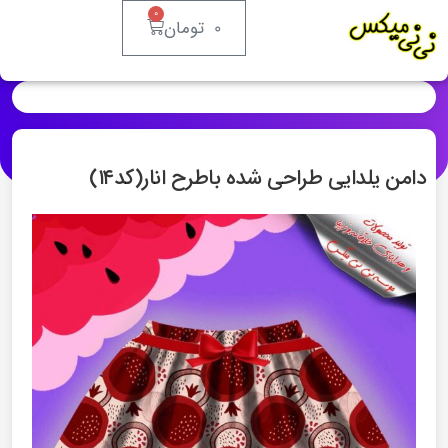
۰
۰
تومان
دامن یلدایی طراحی شده باطرح انار(کد۱۴)