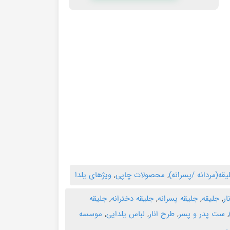
یقه(مردانه /پسرانه)
,
محصولات چاپی
,
ویژهای یلدا
ار
,
جلیقه
,
جلیقه پسرانه
,
جلیقه دخترانه
,
جلیقه
,
ست پدر و پسر
,
طرح انار
,
لباس یلدایی
,
موسسه
ی