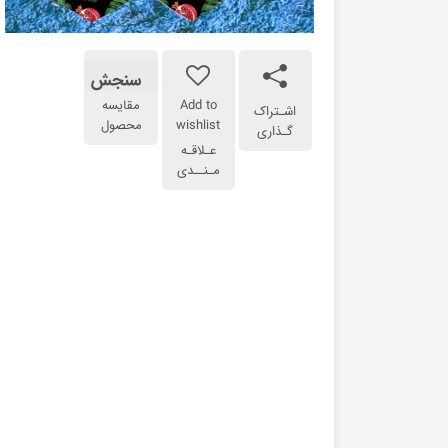
سنجش
Add to
مقایسه
اشـتراک
wishlist
محصول
گـذاری
عـلاقـه
مـنــدی