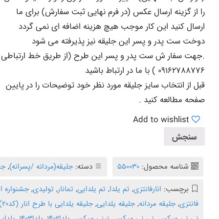
را از گزینه ارسال عکس (در فرم نهایی ثبت سفارش) برای ما
ارسال کنید این کار موجب هیچ هزینه اضافه ای نمی گردد
دوخت ست پدر و پسر این جلیقه نیز پذیرفته می شود
.جهت سفار ش ست پدر و پسر این طرح (از طریق خط ارتباطی
۰۹۱۶۲۷۸۸۷۷۶
) با ما در ارتباط باشید
قبل از انتخاب سایز جلیقه مورد نظر خود توضیحات را در پایین
صفحه مطالعه کنید .
Add to wishlist
سنجش
شناسه محصول:
550030
دسته:
جلیقه(مردانه /پسرانه)
,
جل
برچسب:
انارفانتزی
,
تم یلدا
,
تم یلدایی
,
تمانار
,
تولیدی
,
جشنواره ان
فانتزی
,
جلیقه مردانه
,
جلیقه یلدایی
,
جلیقه یلدایی با طرح انار (کد۲۰)
نی نی میکس
,
نی نی میکس
,
نینی میکس
,
یلدا۱۴۰۲
,
یلدا۱۴۰۳
,
یلدای