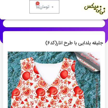
۰
۰
تومان
جلیقه یلدایی با طرح انار(کد۶)