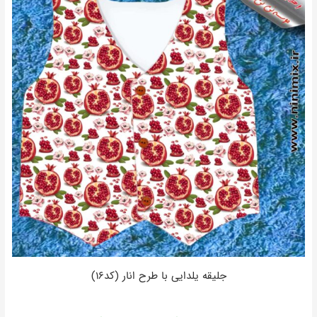
جلیقه یلدایی با طرح انار (کد۱۶)