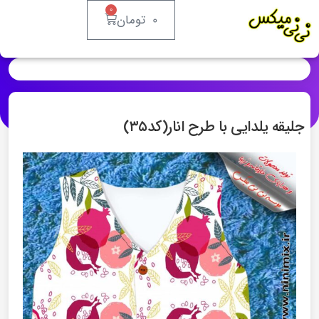
۰
۰
تومان
جلیقه یلدایی با طرح انار(کد۳۵)