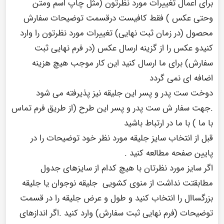
برای اعمال تغییرات مورد نظرتون (مثل چاپ اسم ومتن
وحتی عکس ) فقط کافیست درقسمت توضیحات سفارش
محصول (در زمان ثبت نهایی) تغییرات مورد نظرتون را وارد
کنیدو عکس را از گزینه ارسال عکس (در فرم نهایی ثبت
سفارش) برای ما ارسال کنید این کار موجب هیچ هزینه
اضافه ای نمی گردد
دوخت ست پدر و پسر این جلیقه نیز پذیرفته می شود
.جهت سفار ش ست پدر و پسر این طرح (از طریق فرم تماس
با ما ) با ما در ارتباط باشید
قبل از انتخاب سایز جلیقه مورد نظر خود توضیحات را در
پایین صفحه مطالعه کنید .
اگر سایز مورد نظرتان با هیچ کدام از سایزهای جدول
مطابقتت نداشت از منوی کشویی جلیقه نوجوان یا جلیقه
بزرگساال را انتخاب کنید و طول و عرض جلیقه را در قسمت
توضیحات (فرم نهایی ثبت سفارش) وارد کنید .اگر اندازهای