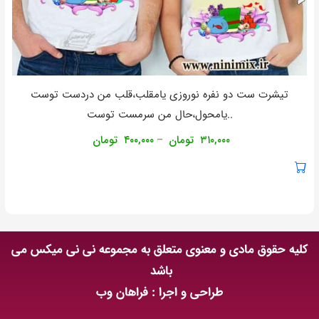
تیشرت ست دو نفره نوروزی يامقلب،قلب من دردست توست
..يامحول،حال من سرمست توست
۳۱۰,۰۰۰
تومان
۴۰۰,۰۰۰
تومان
–
کلیه حقوق مادی و معنوی متعلق به مجموعه نی نی میکس می
باشد
طراحی و اجرا : فراهان وب