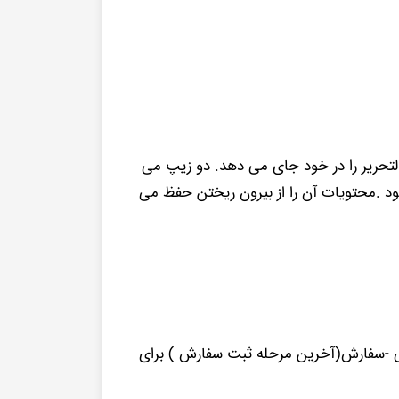
و سایر لوازم التحریر را در خود جای می دهد. دو زیپ می
.محتویات آن را از بیرون ریختن حفظ می
 دکمه آپلود تصویر در فرم نهایی -سفارش(آخرین مرحله ثبت سفارش ) برای