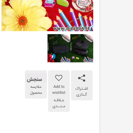
سنجش
Add to
مقایسه
اشـتراک
wishlist
محصول
گـذاری
عـلاقـه
مـنــدی