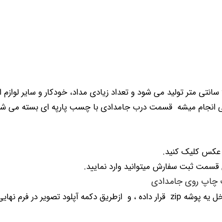
این جامدادی در ابعاد ۴ × ۲۰ × ۹ سانتی متر تولید می شود و تعداد زیادی مداد، خودکار 
نجام میشه قسمت درب جامدادی با چسب پارپه ای بسته می شود 
 عکس کلیک کنید.
قسمت ثبت سفارش میتوانید وارد نمایید.
چاپ روی جامدادی
عکسهارابه ترتیب 1-2-3-….. نامگذاری کنید و داخل یه پوشه zip قرار داده ، و ازطریق