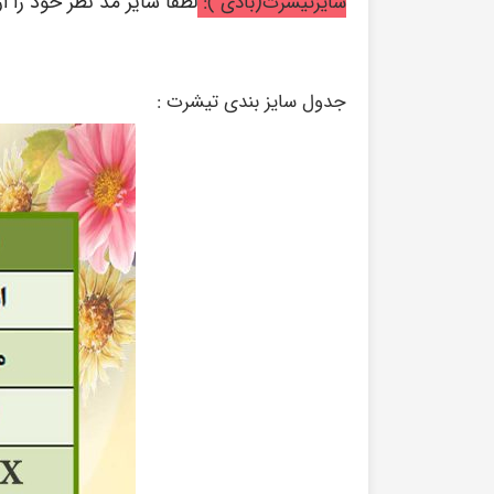
لطفا سایز مد نظر خود را 
سایزتیشرت(بادی ):
جدول سایز بندی تیشرت :