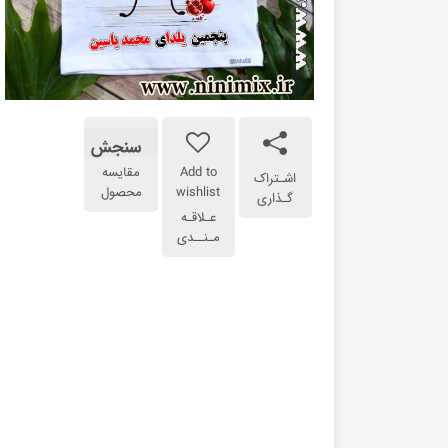
سنجش
Add to
مقایسه
اشـتراک
wishlist
محصول
گـذاری
عـلاقـه
مـنــدی