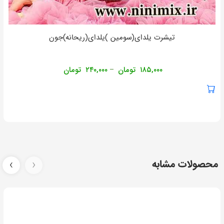
تیشرت یلدای(سومین )یلدای(ریحانه)جون
۱۸۵,۰۰۰
تومان
۲۴۰,۰۰۰
تومان
–
محصولات مشابه
‹
›