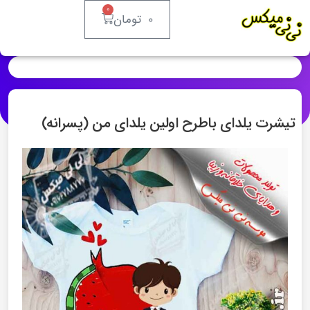
۰
۰
تومان
تیشرت یلدای باطرح اولین یلدای من (پسرانه)