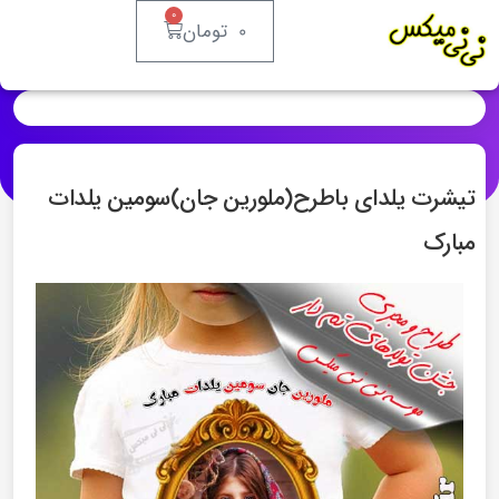
0
0
تومان
تیشرت یلدای باطرح(ملورین جان)سومین یلدات
مبارک