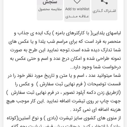
سنجش
Add to wishlist
مقایسه محصول
اشـتراک گـذاری
عـلاقـه مـنــدی
لباسهای یلدایی( با کارکترهای بامزه ) یک ایده ی جذاب و
منحصر به فرد است که برای مراسم شب یلدا و یا عکس های
شما تدارک دیده شده است.توجه نمایید این طرح به صورت
نمونه طراحی شده و امکان درج عدد و اسم و حتی عکس به
درخواست شما وجود دارد..
شما میتوانید عدد ، اسم و یا متن و تاریخ مورد نظر خود را در
قسمت توضیحات ( فرم نهایی ثبت سفارش ) و عکس را
(ازطریق زدن دکمه آپلود تصویر ، در فرم نهایی ثبت سفارش )
جهت چاپ بر روی تیشرت اضافه نمایید .این کار موجب هیچ
هزینه اضافه ای نمی گردد .
از منوی های کشوی سایز تیشرت (بادی ) و نوع آستین(کوتاه
،بلند) را انتخاب کنید .درحالت پیش فرض تیشرت بچه گانه