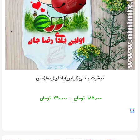
تیشرت یلدای(اولین)یلدای(رضا)جان
۱۸۵,۰۰۰
تومان
۲۴۰,۰۰۰
تومان
–