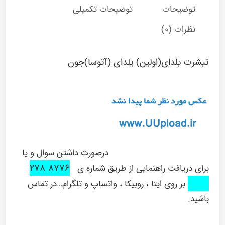
توضیحات
توضیحات تکمیلی
نظرات (0)
تیشرت یلدای(اولین) یلدای (آتوسا)جون
درصورت داشتن سوال و یا
8776 278
برای دریافت راهنمایی از طریق شماره ی
0916
بر روی ایتا ، روبیکا ، واتساپ و تلگرام…در تماس
باشید.