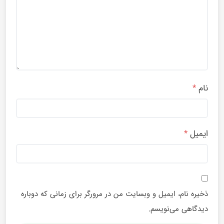
پیراهن صدفی یلدایی طراحی شده باطرح هندوانه(کد9)
390,000
تومان
510,000
تومان
–