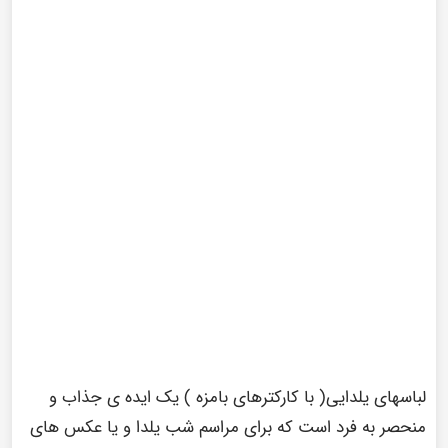
سنجش
Add to wishlist
مقایسه محصول
اشـتراک گـذاری
عـلاقـه مـنــدی
لباسهای یلدایی( با کارکترهای بامزه ) یک ایده ی جذاب و
منحصر به فرد است که برای مراسم شب یلدا و یا عکس های