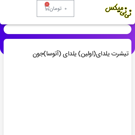
0
0
تومان
تیشرت یلدای(اولین) یلدای (آتوسا)جون