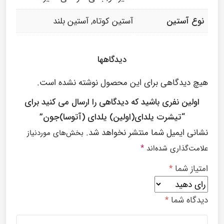
تیشرت یلدایHappy Yalda Farnam
185,000
تومان
240,000
تومان
–
محصولات مشابه
›
‹