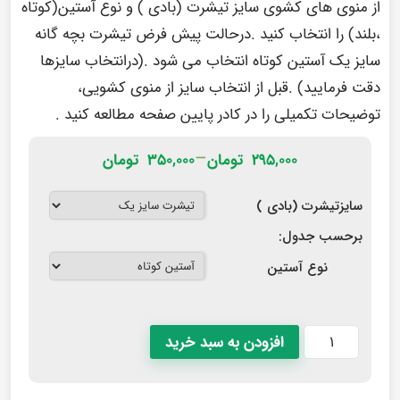
از منوی های کشوی سایز تیشرت (بادی ) و نوع آستین(کوتاه
،بلند) را انتخاب کنید .درحالت پیش فرض تیشرت بچه گانه
سایز یک آستین کوتاه انتخاب می شود .(درانتخاب سایزها
دقت فرمایید) .قبل از انتخاب سایز از منوی کشویی،
توضیحات تکمیلی را در
کادر پایین صفحه
مطالعه کنید .
–
۲۹۵,۰۰۰
تومان
۳۵۰,۰۰۰
تومان
سایزتیشرت (بادی )
برحسب جدول:
نوع آستین
افزودن به سبد خرید