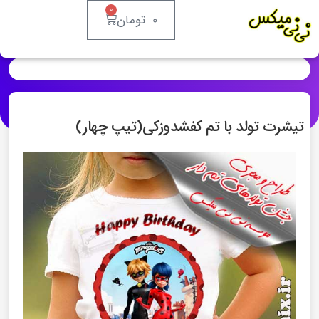
0
0
تومان
تیشرت تولد با تم کفشدوزکی(تیپ چهار)