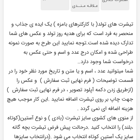
عـلاقـه مـنــدی
تیشرت های تولد( با کارکترهای بامزه ) یک ایده ی جذاب و
منحصر به فرد است که برای هدیه روز تولد و عکس های شما
تدارک دیده شده است.توجه نمایید این طرح به صورت نمونه
طراحی شده و امکان درج عدد و اسم و حتی عکس به
درخواست شما وجود دارد..
شما میتوانید عدد ، اسم و یا متن و تاریخ مورد نظر خود را در
قسمت توضیحات ( فرم نهایی ثبت سفارش ) و عکس را
(ازطریق زدن دکمه آپلود تصویر ، در فرم نهایی ثبت سفارش )
جهت چاپ بر روی تیشرت اضافه نمایید .این کار موجب هیچ
هزینه اضافه ای نمی گردد .
از منوی های کشوی سایز تیشرت (بادی ) و نوع آستین(کوتاه
،بلند) را انتخاب کنید .درحالت پیش فرض تیشرت بچه گانه
سایز یک آستین کوتاه انتخاب می شود .(درانتخاب سایزها