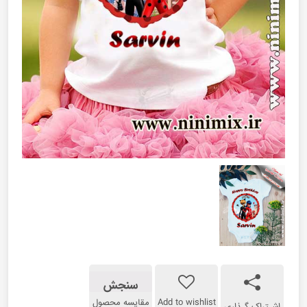
سنجش
Add to wishlist
مقایسه محصول
اشـتراک گـذاری