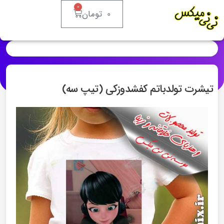
۰
۰
تومان
تیشرت تولدباتم کفشدوزکی (تیپ سه)