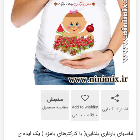
سنجش
Add to wishlist
مقایسه محصول
اشـتراک گـذاری
عـلاقـه مـنــدی
لباسهای بارداری یلدایی( با کارکترهای بامزه ) یک ایده ی