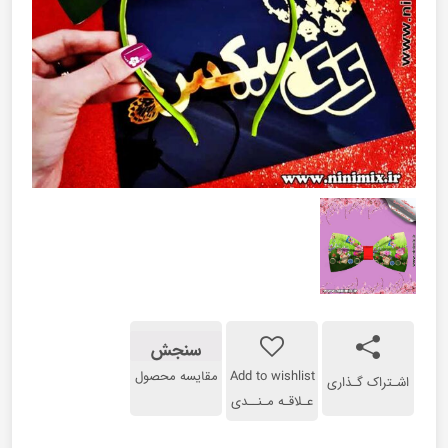
سنجش
Add to wishlist
مقایسه محصول
اشـتراک گـذاری
عـلاقـه مـنــدی