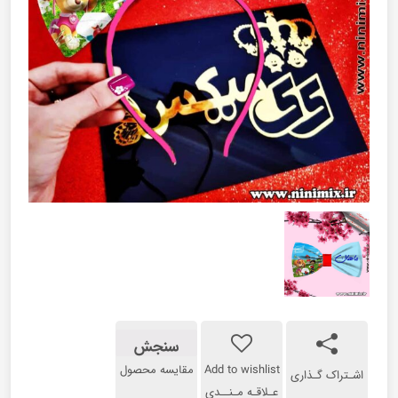
سنجش
Add to wishlist
مقایسه محصول
اشـتراک گـذاری
عـلاقـه مـنــدی