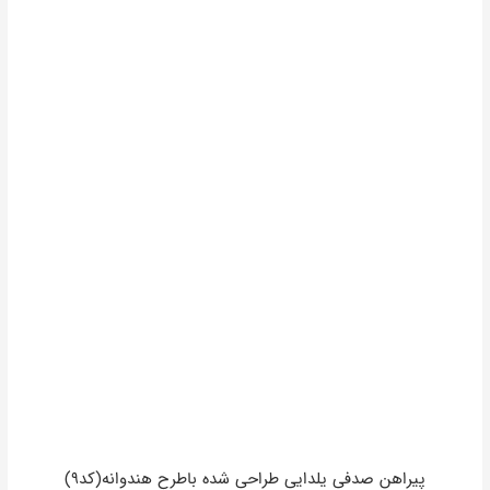
پیراهن صدفی یلدایی طراحی شده باطرح هندوانه(کد۹)