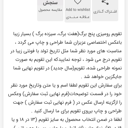
سنجش
Add to wishlist
مقایسه محصول
اشـتراک گـذاری
عـلاقـه مـنــدی
تقویم رومیزی پنج برگ(هفت برگ، سیزده برگ ) بسیار زیبا
باعکس اختصاصی عزیزان شما طراحی و چاپ می گردد ،
مناسبت های مورد نظر شما مثل تاریخ تولد با فونتی زیبا در
تقویم درج می شود ، توجه نماییدکه این تقویم به صورت
نمونه طراحی شده، تقویم(سال جدید) در تقویم نهایی شما
جایگزین خواهد شد .
برای سفارش این تقویم لطفا اسم و یا متن وتاریخ مورد نظر
خود را در قسمت توضیحات(فرم نهایی ثبت سفارش) وعکس
را ازگزینه ارسال عکس در ( فرم نهایی ثبت سفارش ) جهت
طراحی و چاپ برروی تقویم برای ما ارسال کنید .
لطفا در ضمن انتخاب محصول به سایز تقویم (۱۳ در ۱۸ و یا
۱۶ در ۲۱) نوع چاپ (لابراتوار و یا چاپ روی پارچه ساتن )