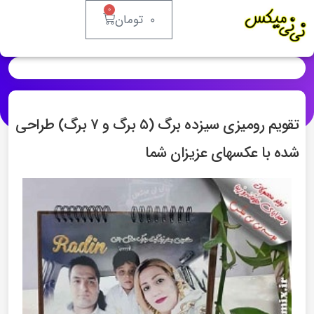
0
0
تومان
تقویم رومیزی سیزده برگ (۵ برگ و ۷ برگ) طراحی
شده با عکسهای عزیزان شما