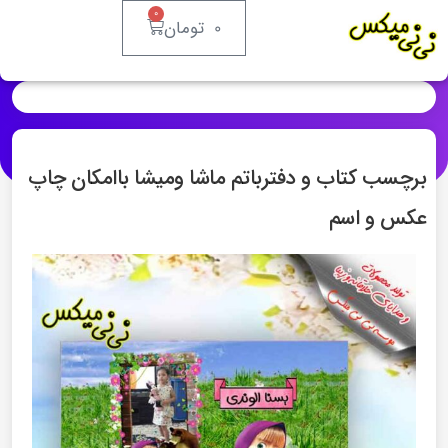
0
0
تومان
برچسب کتاب و دفترباتم ماشا ومیشا باامکان چاپ
عکس و اسم