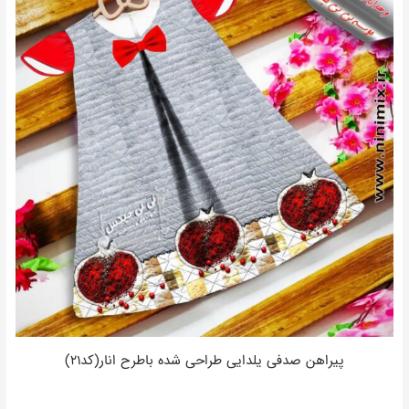
پیراهن صدفی یلدایی طراحی شده باطرح انار(کد۲۱)