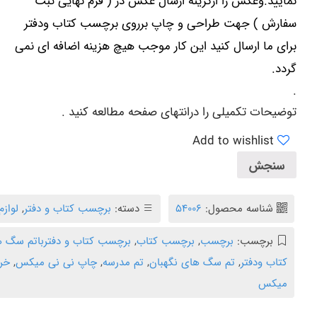
نمایید.وعکس را ازگزینه ارسال عکس در ( فرم نهایی ثبت
سفارش ) جهت طراحی و چاپ برروی برچسب کتاب ودفتر
برای ما ارسال کنید این کار موجب هیچ هزینه اضافه ای نمی
گردد.
.
توضیحات تکمیلی
را در
انتهای صفحه
مطالعه کنید .
Add to wishlist
سنجش
شناسه محصول:
۵۴۰۰۶
دسته:
برچسب کتاب و دفتر
,
لواز
برچسب:
برچسب
,
برچسب کتاب
,
برچسب کتاب و دفترباتم سگ ه
کتاب ودفتر
,
تم سگ های نگهبان
,
تم مدرسه
,
چاپ نی نی میکس
,
خری
میکس