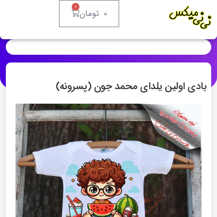
0
0
تومان
بادی اولین یلدای محمد جون (پسرونه)