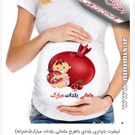
تیشرت بارداری یلدای باطرح مامانی یلدات مبارک(دخترانه)