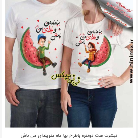
تیشرت ست دونفره باطرح بیا ماه منویلدای من باش