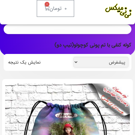
0
0
تومان
کوله کنفی با تم پونی کوچولو(تیپ دو)
نمایش یک نتیجه