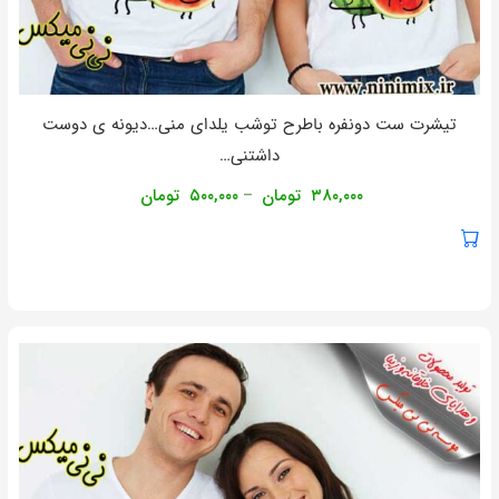
تیشرت ست دونفره باطرح توشب یلدای منی…دیونه ی دوست
داشتنی…
۳۸۰,۰۰۰
تومان
۵۰۰,۰۰۰
تومان
–