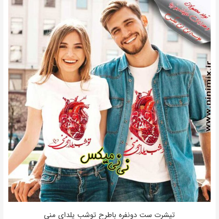
تیشرت ست دونفره باطرح توشب یلدای منی