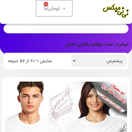
۰
۰
تومان
تیشرت ست دونفره یلدایی اصلی
نمایش ۱–۲۰ از ۵۷ نتیجه