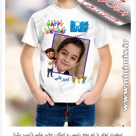
تیشرت تولد با تم بچه رئیس و امکان چاپ عکس(تیپ یک)