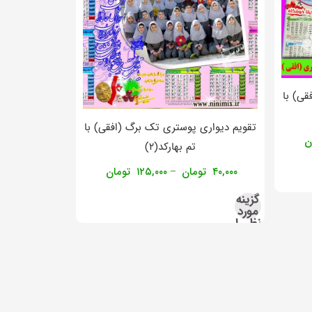
قی) با
تقویم دیواری پوستری تک برگ (افقی) با
ن
تم بهارکد(۲)
۴۰,۰۰۰
تومان
۱۲۵,۰۰۰
تومان
–
گزینه
مورد
نظر را
انتخاب
کنید