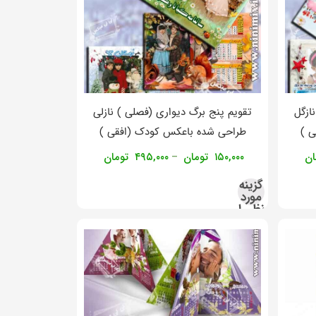
ازگل
تقویم پنج برگ دیواری (فصلی ) نازلی
ی )
طراحی شده باعکس کودک (افقی )
ان
۱۵۰,۰۰۰
تومان
۴۹۵,۰۰۰
تومان
–
گزینه
مورد
نظر را
انتخاب
کنید